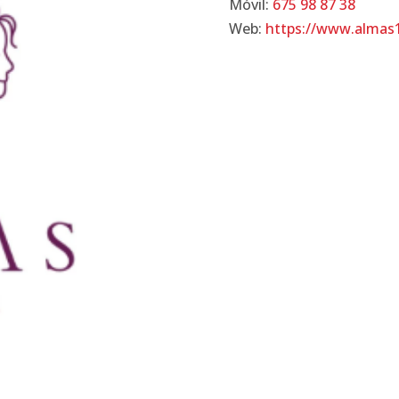
Móvil:
675 98 87 38
Web:
https://www.almas1