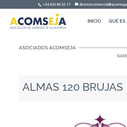
Skip
+34 633 88 33 17
directorcomercial@acomsej
to
content
INICIO
QUÉ ES
ASOCIADOS ACOMSEJA
BARE
ALMAS 120 BRUJAS