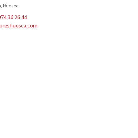
a, Huesca
974 36 26 44
doreshuesca.com