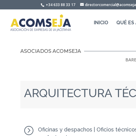
Skip
+34 633 88 33 17
directorcomercial@acomsej
to
content
INICIO
QUÉ ES
ASOCIADOS ACOMSEJA
BARE
ARQUITECTURA TÉC
=
Oficinas y despachos
|
Oficios técnico