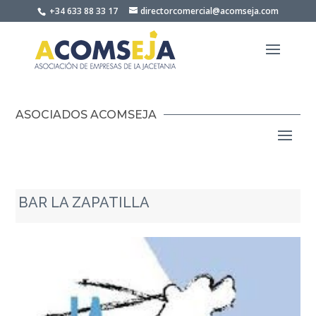
Skip
+34 633 88 33 17
directorcomercial@acomseja.com
to
content
ASOCIADOS ACOMSEJA
BAR LA ZAPATILLA