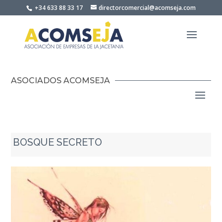
Skip
+34 633 88 33 17
directorcomercial@acomseja.com
to
content
ASOCIADOS ACOMSEJA
BOSQUE SECRETO