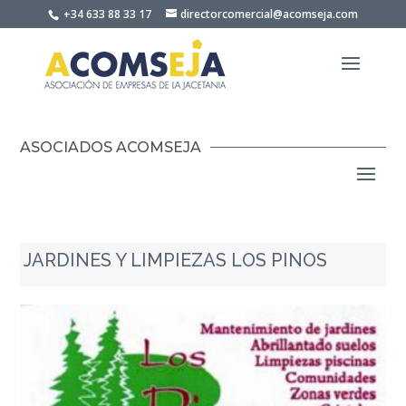
Skip
+34 633 88 33 17
directorcomercial@acomseja.com
to
content
ASOCIADOS ACOMSEJA
JARDINES Y LIMPIEZAS LOS PINOS