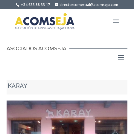
Skip
+34 633 88 33 17
directorcomercial@acomseja.com
to
content
ASOCIADOS ACOMSEJA
KARAY