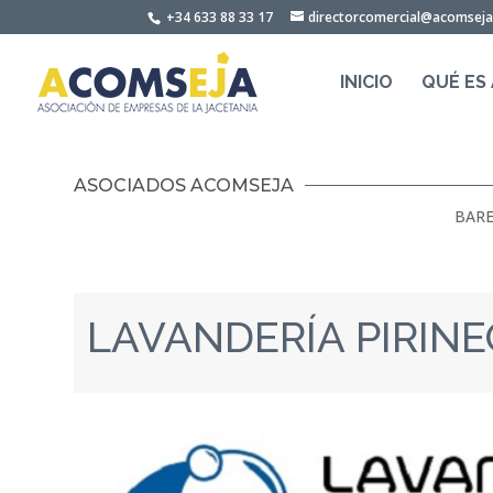
Skip
+34 633 88 33 17
directorcomercial@acomsej
to
content
INICIO
QUÉ ES
ASOCIADOS ACOMSEJA
BARE
LAVANDERÍA PIRIN