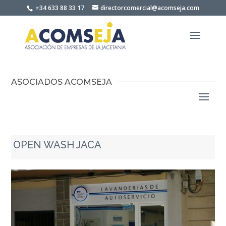
Skip
+34 633 88 33 17
directorcomercial@acomseja.com
to
content
ASOCIADOS ACOMSEJA
OPEN WASH JACA