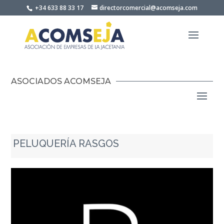
Skip
+34 633 88 33 17
directorcomercial@acomseja.com
to
content
ASOCIADOS ACOMSEJA
PELUQUERÍA RASGOS