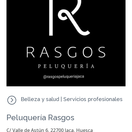
=
Belleza y salud
|
Servicios profesionales
Peluquería Rasgos
C/ Valle de Astún 6, 22700 Jaca, Huesca