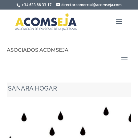
Skip
+34 633 88 33 17
directorcomercial@acomseja.com
to
content
ASOCIADOS ACOMSEJA
SANARA HOGAR