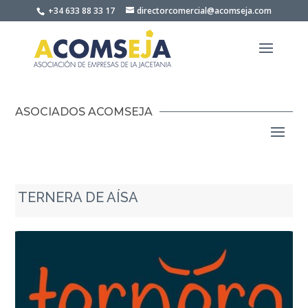
Skip
+34 633 88 33 17
directorcomercial@acomseja.com
to
content
ASOCIADOS ACOMSEJA
TERNERA DE AÍSA