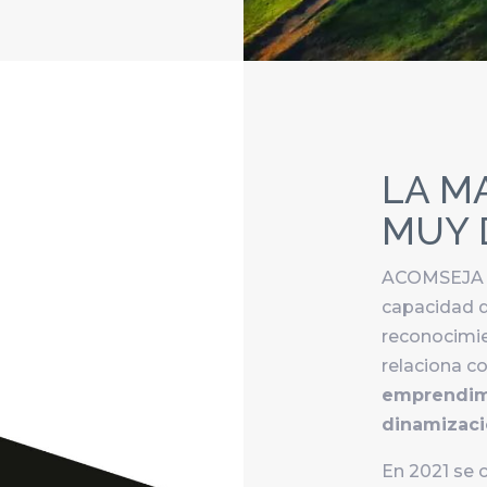
LA M
MUY 
ACOMSEJA e
capacidad d
reconocimie
relaciona 
emprendimi
dinamizac
En 2021 se 