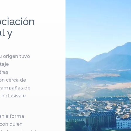
ciación
l y
 origen tuvo
taje
tras
on cerca de
y campañas de
inclusiva e
ania forma
con quien