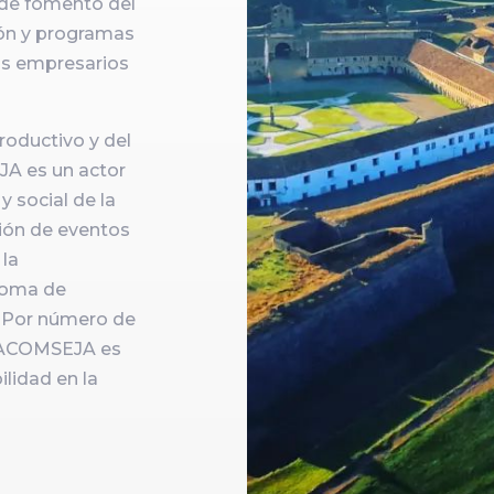
de fomento del
ón y programas
os empresarios
oductivo y del
EJA es un actor
y social de la
ción de eventos
la
 toma de
o. Por número de
, ACOMSEJA es
ilidad en la