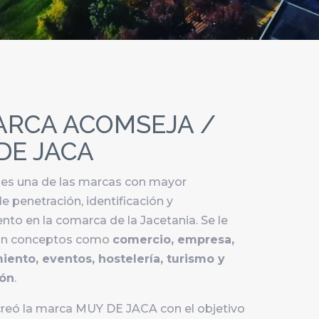
ARCA ACOMSEJA /
DE JACA
s una de las marcas con mayor
e penetración, identificación y
nto en la comarca de la Jacetania. Se le
con conceptos como
comercio, empresa,
ento, eventos, hostelería, turismo y
ión
.
creó la marca MUY DE JACA con el objetivo