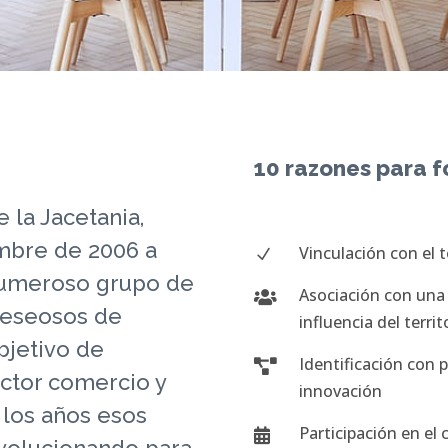
10 razones para 
 la Jacetania,
mbre de 2006 a
Vinculación con el t
N
 numeroso grupo de
Asociación con una 

deseosos de
influencia del territ
bjetivo de
Identificación con

ctor comercio y
innovación
n los años esos
Participación en el

evolucionando para