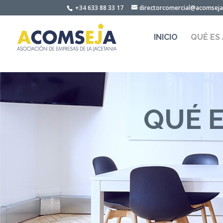
Skip to content
+34 633 88 33 17
directorcomercial@acomsej
INICIO
QUÉ ES
QUÉ 