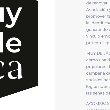
de renovar 
Asociación 
promover ta
la identific
generando u
vínculo emo
potentes q
MUY DE JAC
como una de
populares de
campaña de 
sociales ba
logran iden
las señas de
ACOMSEJA y