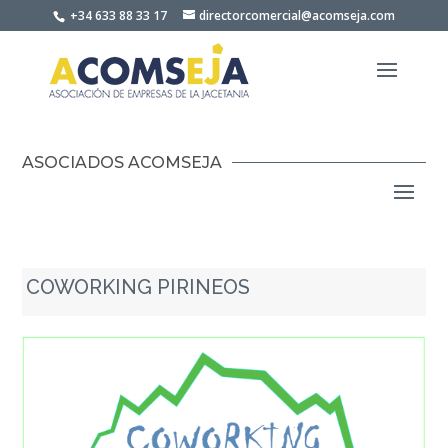
Skip
+34 633 88 33 17
directorcomercial@acomseja.com
to
content
ASOCIADOS ACOMSEJA
COWORKING PIRINEOS