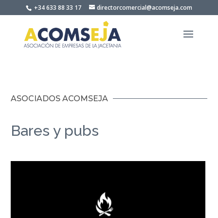
Skip
+34 633 88 33 17
directorcomercial@acomseja.com
to
content
ASOCIADOS ACOMSEJA
Bares y pubs