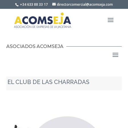
Skip
+34 633 88 33 17
directorcomercial@acomseja.com
to
content
ASOCIADOS ACOMSEJA
EL CLUB DE LAS CHARRADAS