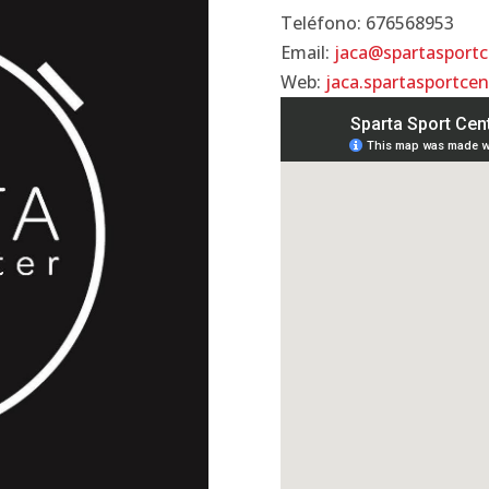
Teléfono: 676568953
Email:
jaca@spartasport
Web:
jaca.spartasportce