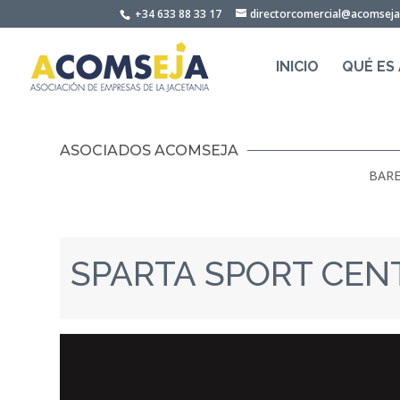
Skip
+34 633 88 33 17
directorcomercial@acomsej
to
content
INICIO
QUÉ ES
ASOCIADOS ACOMSEJA
BARE
SPARTA SPORT CEN