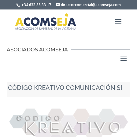
Skip
+34 633 88 33 17
directorcomercial@acomseja.com
to
content
ASOCIADOS ACOMSEJA
CÓDIGO KREATIVO COMUNICACIÓN SI