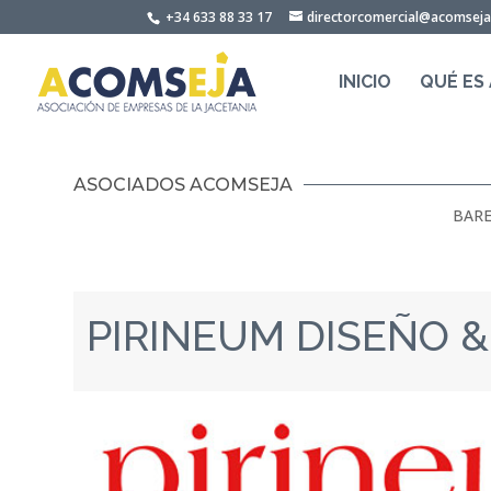
Skip
+34 633 88 33 17
directorcomercial@acomsej
to
content
INICIO
QUÉ ES
ASOCIADOS ACOMSEJA
BARE
PIRINEUM DISEÑO &