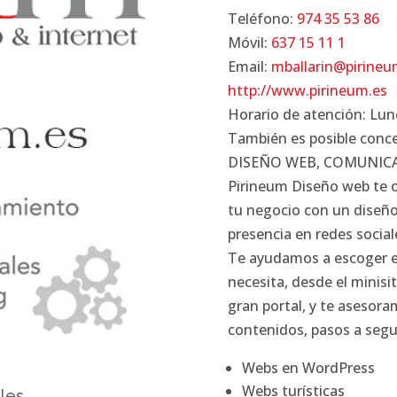
Teléfono:
974 35 53 86
Móvil:
637 15 11 1
Email:
mballarin@pirineu
http://www.pirineum.es
Horario de atención: Lune
También es posible concer
DISEÑO WEB, COMUNICA
Pirineum Diseño web te o
tu negocio con un diseño
presencia en redes social
Te ayudamos a escoger e
necesita, desde el minisi
gran portal, y te asesor
contenidos, pasos a seg
Webs en WordPress
Webs turísticas
ales