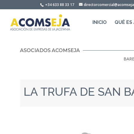
Skip
+34 633 88 33 17
directorcomercial@acomsej
to
content
INICIO
QUÉ ES
ASOCIADOS ACOMSEJA
BARE
LA TRUFA DE SAN B