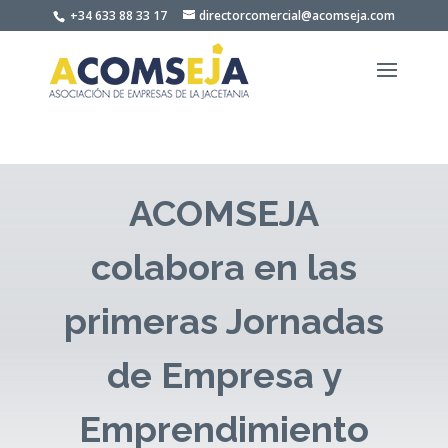
Skip
+34 633 88 33 17
directorcomercial@acomseja.com
to
content
ACOMSEJA
colabora en las
primeras Jornadas
de Empresa y
Emprendimiento