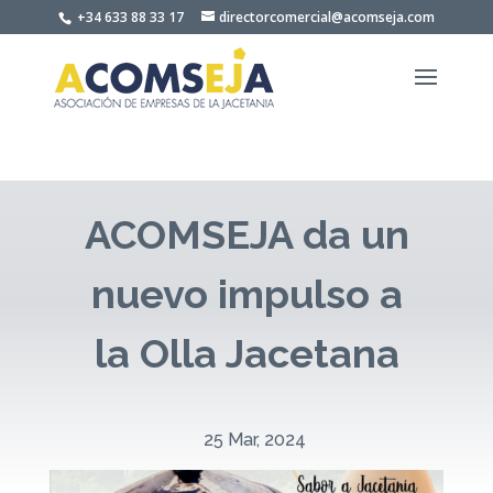
Skip
+34 633 88 33 17
directorcomercial@acomseja.com
to
content
ACOMSEJA da un
nuevo impulso a
la Olla Jacetana
25 Mar, 2024