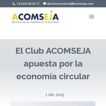
Skip
+34 633 88 33 17
directorcomercial@acomseja.com
to
content
El Club ACOMSEJA
apuesta por la
economía circular
1 Abr, 2025