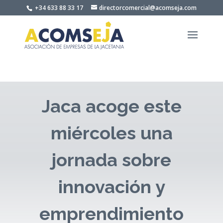
Skip
+34 633 88 33 17
directorcomercial@acomseja.com
to
content
Jaca acoge este
miércoles una
jornada sobre
innovación y
emprendimiento