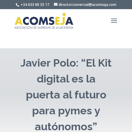
Skip
+34 633 88 33 17
directorcomercial@acomseja.com
to
content
Javier Polo: “El Kit
digital es la
puerta al futuro
para pymes y
autónomos”