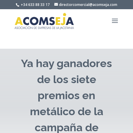
Skip
+34 633 88 33 17
directorcomercial@acomseja.com
to
content
Ya hay ganadores
de los siete
premios en
metálico de la
campaña de