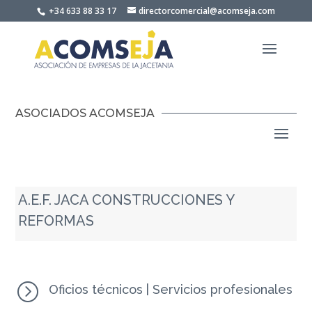
Skip
+34 633 88 33 17
directorcomercial@acomseja.com
to
content
ASOCIADOS ACOMSEJA
A.E.F. JACA CONSTRUCCIONES Y
REFORMAS
=
Oficios técnicos
|
Servicios profesionales